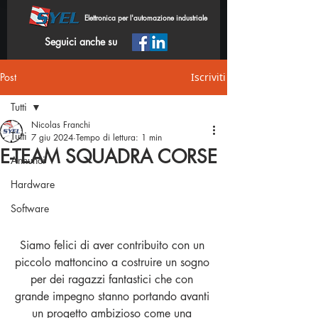
Elettronica per l'automazione industriale
Seguici anche su
Post
Iscriviti
Tutti
Nicolas Franchi
Tutti
7 giu 2024
Tempo di lettura: 1 min
E-TEAM SQUADRA CORSE
Annunci
Hardware
Software
Siamo felici di aver contribuito con un 
piccolo mattoncino a costruire un sogno 
per dei ragazzi fantastici che con 
grande impegno stanno portando avanti 
un progetto ambizioso come una 