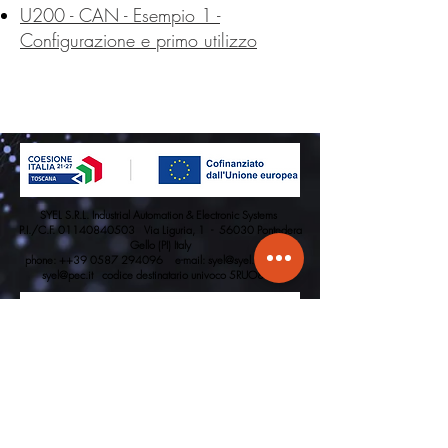
U200 - CAN - Esempio 1 -
Configurazione e primo utilizzo
SYEL S.R.L. Industrial Automation & Electronic Systems
P.I./C.F. 01140840503 Via Liguria, 1 - 56030 Pontedera
Gello (PI) Italy
phone: ++39
0587 294096
e-mail:
syel@syel.it
PEC:
syel@pec.it
codice destinatario univoco 5RUO82D
La nostra azienda SYEL S.R.L. partecipa al
Progetto Progetto Ottimizzazione delle logiche
di produzione e innovazione operativa: collaudi
e qualità delle nuove produzioni -