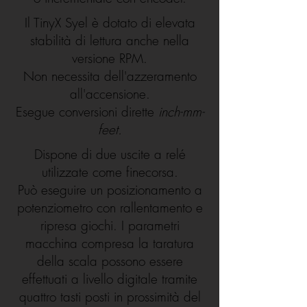
Il TinyX Syel è dotato di elevata
stabilità di lettura anche nella
versione RPM.
Non necessita dell'azzeramento
all'accensione.
Esegue conversioni dirette
inch-mm-
feet.
Dispone di due uscite a relé
utilizzate come finecorsa.
Può eseguire un posizionamento a
potenziometro con rallentamento e
ripresa giochi. I parametri
macchina compresa la taratura
della scala possono essere
effettuati a livello digitale tramite
quattro tasti posti in prossimità del