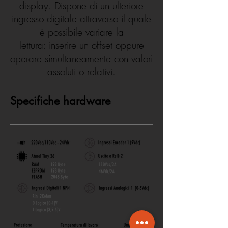
display. Dispone di un ulteriore
ingresso digitale attraverso il quale
è possibile variare la
lettura: inserire un offset oppure
operare simultaneamente con valori
assoluti o relativi.
Specifiche hardware