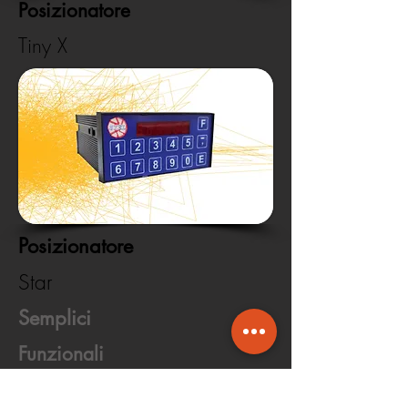
Posizionatore
Tiny X
Posizionatore
Star
Semplici
Funzionali
Eterni