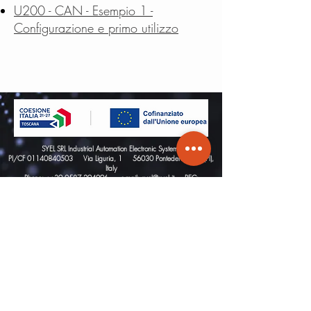
U200 - CAN - Esempio 1 -
Configurazione e primo utilizzo
SYEL SRL Industrial Automation Electronic Systems
PI/CF
01140840503
Via Liguria, 1 56030 Pontedera Gello (PI),
Italy
Phone: ++39
0587 294096
e-mail:
syel@syel.it
PEC:
syel@pec.it
unique recipient code 5RUO82D
SYEL SRL Industrial Automation Electronic
Systems
PI/CF
01140840503
Via Liguria, 1
56030 Pontedera Gello (PI), Italy